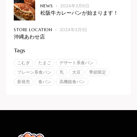
NEWS
2024年3月8日
松阪牛カレーパンが始まります！
STORE LOCATION
2024年3月1日
沖縄あわせ店
Tags
こむぎ
たまご
デザート系食パン
プレーン系食パン
乳
大豆
季節限定
新発売
食パン
高機能食パン