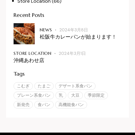
Store Location
(66)
Recent Posts
NEWS
2024年3月8日
松阪牛カレーパンが始まります！
STORE LOCATION
2024年3月1日
沖縄あわせ店
Tags
こむぎ
たまご
デザート系食パン
プレーン系食パン
乳
大豆
季節限定
新発売
食パン
高機能食パン